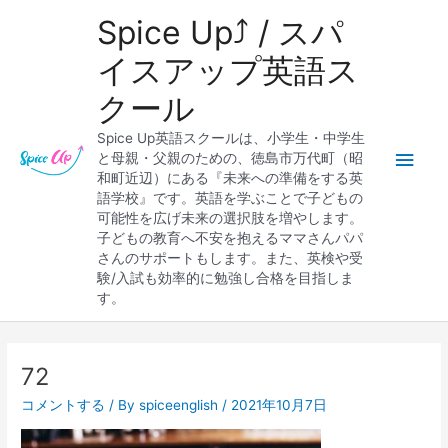
内
メ
Spice Up⤴︎ / スパ
容
を
イ
イスアップ英語ス
ス
クール
キ
ン
ッ
Spice Up英語スクールは、小学生・中学生
プ
メ
と母親・父親のための、徳島市万代町（昭
和町近辺）にある『未来への準備をする英
ニ
語学校』です。英語を学ぶことで子どもの
可能性を広げ未来の選択肢を増やします。
ュ
子どもの教育へ不安を抱えるママさんパパ
さんのサポートもします。また、英検や受
ー
験/入試も効率的に勉強し合格を目指しま
す。
Post
navigation
72
コメントする
/ By
spiceenglish
/
2021年10月7日