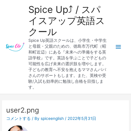
内
メ
Spice Up⤴︎ / スパ
容
を
イ
イスアップ英語ス
ス
クール
キ
ン
ッ
Spice Up英語スクールは、小学生・中学生
プ
メ
と母親・父親のための、徳島市万代町（昭
和町近辺）にある『未来への準備をする英
ニ
語学校』です。英語を学ぶことで子どもの
可能性を広げ未来の選択肢を増やします。
ュ
子どもの教育へ不安を抱えるママさんパパ
さんのサポートもします。また、英検や受
ー
験/入試も効率的に勉強し合格を目指しま
す。
Post
navigation
user2.png
コメントする
/ By
spiceenglish
/
2022年5月31日