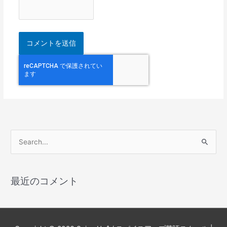
検
索
対
最近のコメント
象
: