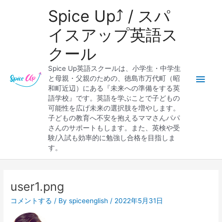
内
メ
Spice Up⤴︎ / スパ
容
を
イ
イスアップ英語ス
ス
クール
キ
ン
ッ
Spice Up英語スクールは、小学生・中学生
プ
メ
と母親・父親のための、徳島市万代町（昭
和町近辺）にある『未来への準備をする英
ニ
語学校』です。英語を学ぶことで子どもの
可能性を広げ未来の選択肢を増やします。
ュ
子どもの教育へ不安を抱えるママさんパパ
さんのサポートもします。また、英検や受
ー
験/入試も効率的に勉強し合格を目指しま
す。
Post
navigation
user1.png
コメントする
/ By
spiceenglish
/
2022年5月31日