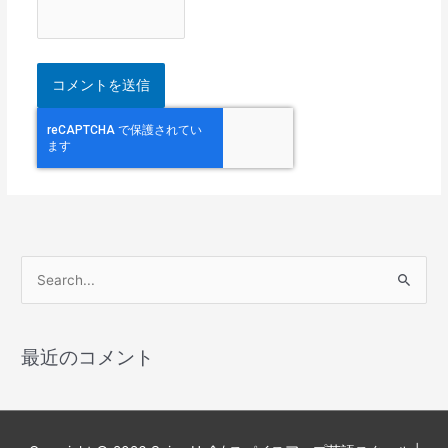
検
索
対
最近のコメント
象
: