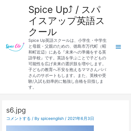
内
メ
Spice Up⤴︎ / スパ
容
を
イ
イスアップ英語ス
ス
クール
キ
ン
ッ
Spice Up英語スクールは、小学生・中学生
プ
メ
と母親・父親のための、徳島市万代町（昭
和町近辺）にある『未来への準備をする英
ニ
語学校』です。英語を学ぶことで子どもの
可能性を広げ未来の選択肢を増やします。
ュ
子どもの教育へ不安を抱えるママさんパパ
さんのサポートもします。また、英検や受
ー
験/入試も効率的に勉強し合格を目指しま
す。
Post
navigation
s6.jpg
コメントする
/ By
spiceenglish
/
2021年6月3日