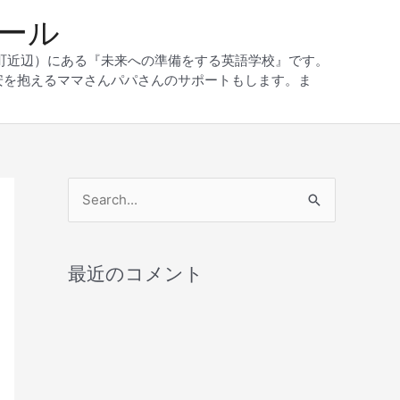
クール
和町近辺）にある『未来への準備をする英語学校』です。
安を抱えるママさんパパさんのサポートもします。ま
検
索
対
最近のコメント
象
: