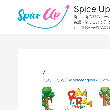
内
Spice
容
を
Spice Up英語
ス
英語を学ぶことで子
キ
た、英検や受験/入試
ッ
プ
7
コメントする
/ By
spiceenglish
/
2022