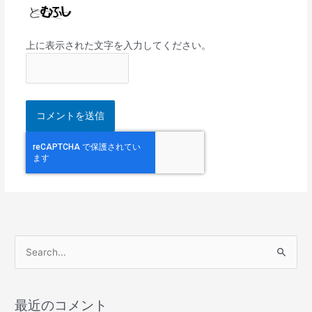
上に表示された文字を入力してください。
検
索
対
最近のコメント
象