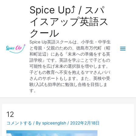
内
メ
Spice Up⤴︎ / スパ
容
を
イ
イスアップ英語ス
ス
クール
キ
ン
ッ
Spice Up英語スクールは、小学生・中学生
プ
メ
と母親・父親のための、徳島市万代町（昭
和町近辺）にある『未来への準備をする英
ニ
語学校』です。英語を学ぶことで子どもの
可能性を広げ未来の選択肢を増やします。
ュ
子どもの教育へ不安を抱えるママさんパパ
さんのサポートもします。また、英検や受
ー
験/入試も効率的に勉強し合格を目指しま
す。
12
コメントする
/ By
spiceenglish
/
2022年2月18日