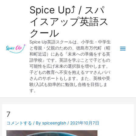
内
メ
Spice Up⤴︎ / スパ
容
を
イ
イスアップ英語ス
ス
クール
キ
ン
ッ
Spice Up英語スクールは、小学生・中学生
プ
メ
と母親・父親のための、徳島市万代町（昭
和町近辺）にある『未来への準備をする英
ニ
語学校』です。英語を学ぶことで子どもの
可能性を広げ未来の選択肢を増やします。
ュ
子どもの教育へ不安を抱えるママさんパパ
さんのサポートもします。また、英検や受
ー
験/入試も効率的に勉強し合格を目指しま
す。
7
コメントする
/ By
spiceenglish
/
2021年10月7日