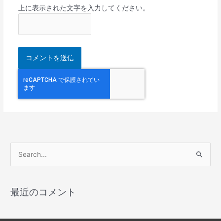
上に表示された文字を入力してください。
検
索
対
最近のコメント
象
: