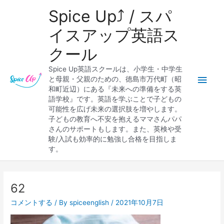
内
メ
Spice Up⤴︎ / スパ
容
を
イ
イスアップ英語ス
ス
クール
キ
ン
ッ
Spice Up英語スクールは、小学生・中学生
プ
メ
と母親・父親のための、徳島市万代町（昭
和町近辺）にある『未来への準備をする英
ニ
語学校』です。英語を学ぶことで子どもの
可能性を広げ未来の選択肢を増やします。
ュ
子どもの教育へ不安を抱えるママさんパパ
さんのサポートもします。また、英検や受
ー
験/入試も効率的に勉強し合格を目指しま
す。
62
コメントする
/ By
spiceenglish
/
2021年10月7日