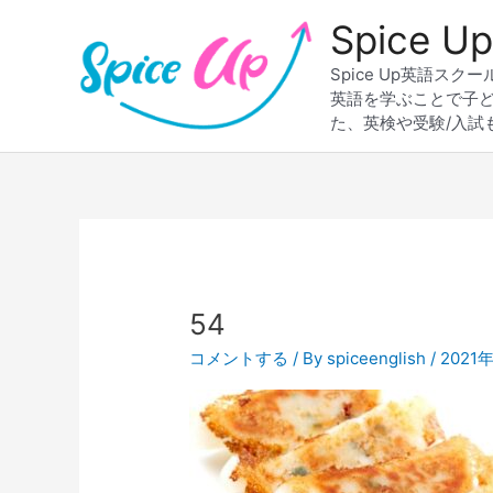
内
Spice
容
を
Spice Up英語
ス
英語を学ぶことで子
キ
た、英検や受験/入試
ッ
プ
54
コメントする
/ By
spiceenglish
/
2021