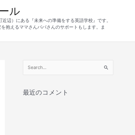
クール
和町近辺）にある『未来への準備をする英語学校』です。
安を抱えるママさんパパさんのサポートもします。ま
検
索
対
最近のコメント
象
: