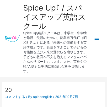
内
メ
Spice Up⤴︎ / スパ
容
を
イ
イスアップ英語ス
ス
クール
キ
ン
ッ
Spice Up英語スクールは、小学生・中学生
プ
メ
と母親・父親のための、徳島市万代町（昭
和町近辺）にある『未来への準備をする英
ニ
語学校』です。英語を学ぶことで子どもの
可能性を広げ未来の選択肢を増やします。
ュ
子どもの教育へ不安を抱えるママさんパパ
さんのサポートもします。また、英検や受
ー
験/入試も効率的に勉強し合格を目指しま
す。
20
コメントする
/ By
spiceenglish
/
2021年10月7日