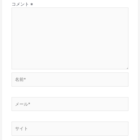
コメント
※
名
前
*
メ
ー
ル
*
サ
イ
ト