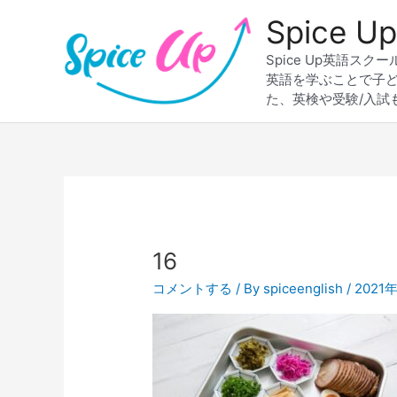
内
Spice
容
を
Spice Up英語
ス
英語を学ぶことで子
キ
た、英検や受験/入試
ッ
プ
16
コメントする
/ By
spiceenglish
/
2021