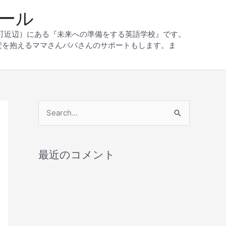
クール
和町近辺）にある『未来への準備をする英語学校』です。
安を抱えるママさんパパさんのサポートもします。ま
検
索
対
最近のコメント
象
: