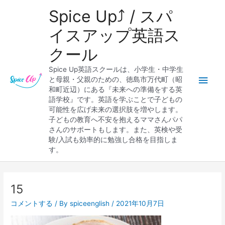
内
メ
Spice Up⤴︎ / スパ
容
を
イ
イスアップ英語ス
ス
クール
キ
ン
ッ
Spice Up英語スクールは、小学生・中学生
プ
メ
と母親・父親のための、徳島市万代町（昭
和町近辺）にある『未来への準備をする英
ニ
語学校』です。英語を学ぶことで子どもの
可能性を広げ未来の選択肢を増やします。
ュ
子どもの教育へ不安を抱えるママさんパパ
さんのサポートもします。また、英検や受
ー
験/入試も効率的に勉強し合格を目指しま
す。
15
コメントする
/ By
spiceenglish
/
2021年10月7日