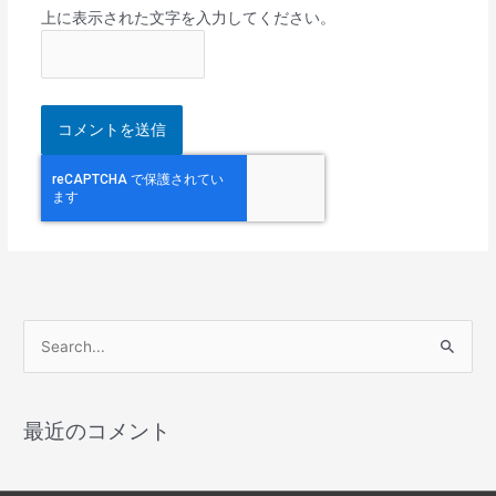
上に表示された文字を入力してください。
検
索
対
最近のコメント
象
: