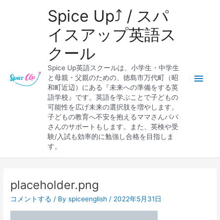
内
メ
Spice Up⤴︎ / スパ
容
を
イ
イスアップ英語ス
ス
クール
キ
ン
ッ
Spice Up英語スクールは、小学生・中学生
プ
メ
と母親・父親のための、徳島市万代町（昭
和町近辺）にある『未来への準備をする英
ニ
語学校』です。英語を学ぶことで子どもの
可能性を広げ未来の選択肢を増やします。
ュ
子どもの教育へ不安を抱えるママさんパパ
さんのサポートもします。また、英検や受
ー
験/入試も効率的に勉強し合格を目指しま
す。
Post
navigation
placeholder.png
コメントする
/ By
spiceenglish
/
2022年5月31日