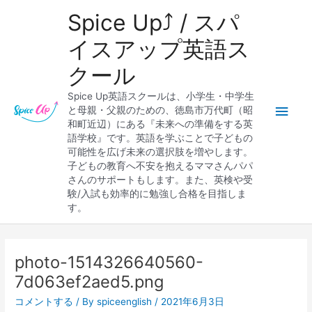
内
メ
Spice Up⤴︎ / スパ
容
を
イ
イスアップ英語ス
ス
クール
キ
ン
ッ
Spice Up英語スクールは、小学生・中学生
プ
メ
と母親・父親のための、徳島市万代町（昭
和町近辺）にある『未来への準備をする英
ニ
語学校』です。英語を学ぶことで子どもの
可能性を広げ未来の選択肢を増やします。
ュ
子どもの教育へ不安を抱えるママさんパパ
さんのサポートもします。また、英検や受
ー
験/入試も効率的に勉強し合格を目指しま
す。
Post
navigation
photo-1514326640560-
7d063ef2aed5.png
コメントする
/ By
spiceenglish
/
2021年6月3日