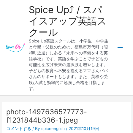
内
メ
Spice Up⤴︎ / スパ
容
を
イ
イスアップ英語ス
ス
クール
キ
ン
ッ
Spice Up英語スクールは、小学生・中学生
プ
メ
と母親・父親のための、徳島市万代町（昭
和町近辺）にある『未来への準備をする英
ニ
語学校』です。英語を学ぶことで子どもの
可能性を広げ未来の選択肢を増やします。
ュ
子どもの教育へ不安を抱えるママさんパパ
さんのサポートもします。また、英検や受
ー
験/入試も効率的に勉強し合格を目指しま
す。
Post
navigation
photo-1497636577773-
f1231844b336-1.jpeg
コメントする
/ By
spiceenglish
/
2021年10月19日