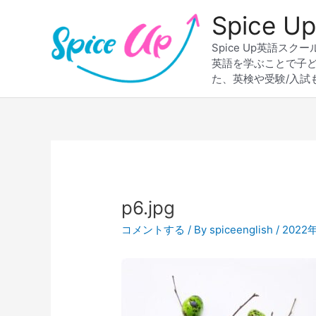
内
Spice
容
を
Spice Up英語
ス
英語を学ぶことで子
キ
た、英検や受験/入試
ッ
プ
Post
navigation
p6.jpg
コメントする
/ By
spiceenglish
/
2022