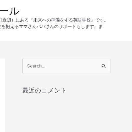
クール
和町近辺）にある『未来への準備をする英語学校』です。
安を抱えるママさんパパさんのサポートもします。ま
検
索
対
最近のコメント
象
: