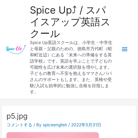
内
メ
Spice Up⤴︎ / スパ
容
を
イ
イスアップ英語ス
ス
クール
キ
ン
ッ
Spice Up英語スクールは、小学生・中学生
プ
メ
と母親・父親のための、徳島市万代町（昭
和町近辺）にある『未来への準備をする英
ニ
語学校』です。英語を学ぶことで子どもの
可能性を広げ未来の選択肢を増やします。
ュ
子どもの教育へ不安を抱えるママさんパパ
さんのサポートもします。また、英検や受
ー
験/入試も効率的に勉強し合格を目指しま
す。
Post
navigation
p5.jpg
コメントする
/ By
spiceenglish
/
2022年5月31日