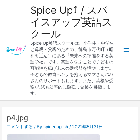
内
メ
Spice Up⤴︎ / スパ
容
を
イ
イスアップ英語ス
ス
クール
キ
ン
ッ
Spice Up英語スクールは、小学生・中学生
プ
メ
と母親・父親のための、徳島市万代町（昭
和町近辺）にある『未来への準備をする英
ニ
語学校』です。英語を学ぶことで子どもの
可能性を広げ未来の選択肢を増やします。
ュ
子どもの教育へ不安を抱えるママさんパパ
さんのサポートもします。また、英検や受
ー
験/入試も効率的に勉強し合格を目指しま
す。
Post
navigation
p4.jpg
コメントする
/ By
spiceenglish
/
2022年5月31日