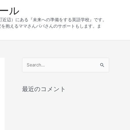
クール
和町近辺）にある『未来への準備をする英語学校』です。
安を抱えるママさんパパさんのサポートもします。ま
検
索
対
最近のコメント
象
: