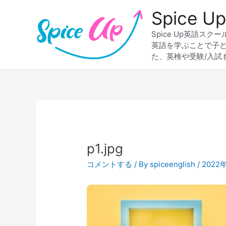
内
Spice
容
を
Spice Up英語
ス
英語を学ぶことで子
キ
た、英検や受験/入試
ッ
プ
Post
navigation
p1.jpg
コメントする
/ By
spiceenglish
/
2022