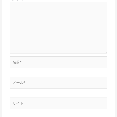
名
前
*
メ
ー
ル
*
サ
イ
ト