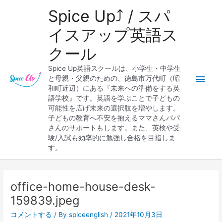
内
メ
Spice Up⤴︎ / スパ
容
を
イ
イスアップ英語ス
ス
クール
キ
ン
ッ
Spice Up英語スクールは、小学生・中学生
プ
メ
と母親・父親のための、徳島市万代町（昭
和町近辺）にある『未来への準備をする英
ニ
語学校』です。英語を学ぶことで子どもの
可能性を広げ未来の選択肢を増やします。
ュ
子どもの教育へ不安を抱えるママさんパパ
さんのサポートもします。また、英検や受
ー
験/入試も効率的に勉強し合格を目指しま
す。
Post
navigation
office-home-house-desk-
159839.jpeg
コメントする
/ By
spiceenglish
/
2021年10月3日