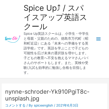
内
メ
Spice Up⤴︎ / スパ
容
を
イ
イスアップ英語ス
ス
クール
キ
ン
ッ
Spice Up英語スクールは、小学生・中学生
プ
メ
と母親・父親のための、徳島市万代町（昭
和町近辺）にある『未来への準備をする英
ニ
語学校』です。英語を学ぶことで子どもの
可能性を広げ未来の選択肢を増やします。
ュ
子どもの教育へ不安を抱えるママさんパパ
さんのサポートもします。また、英検や受
ー
験/入試も効率的に勉強し合格を目指しま
す。
Post
navigation
nynne-schroder-Yk910PgiT8c-
unsplash.jpg
コメントする
/ By
spiceenglish
/
2021年6月3日