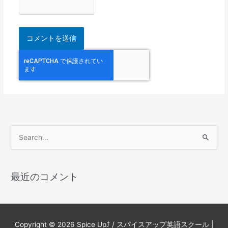
検
索
対
最近のコメント
象
:
Copyright © 2026
Spice Up⤴︎ / スパイスアップ英語スクール
|