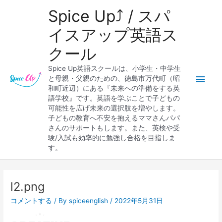
内
メ
Spice Up⤴︎ / スパ
容
を
イ
イスアップ英語ス
ス
クール
キ
ン
ッ
Spice Up英語スクールは、小学生・中学生
プ
メ
と母親・父親のための、徳島市万代町（昭
和町近辺）にある『未来への準備をする英
ニ
語学校』です。英語を学ぶことで子どもの
可能性を広げ未来の選択肢を増やします。
ュ
子どもの教育へ不安を抱えるママさんパパ
さんのサポートもします。また、英検や受
ー
験/入試も効率的に勉強し合格を目指しま
す。
Post
navigation
l2.png
コメントする
/ By
spiceenglish
/
2022年5月31日