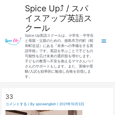
内
メ
Spice Up⤴︎ / スパ
容
を
イ
イスアップ英語ス
ス
クール
キ
ン
ッ
Spice Up英語スクールは、小学生・中学生
プ
メ
と母親・父親のための、徳島市万代町（昭
和町近辺）にある『未来への準備をする英
ニ
語学校』です。英語を学ぶことで子どもの
可能性を広げ未来の選択肢を増やします。
ュ
子どもの教育へ不安を抱えるママさんパパ
さんのサポートもします。また、英検や受
ー
験/入試も効率的に勉強し合格を目指しま
す。
Post
navigation
33
コメントする
/ By
spiceenglish
/
2021年10月3日