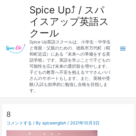
内
メ
Spice Up⤴︎ / スパ
容
を
イ
イスアップ英語ス
ス
クール
キ
ン
ッ
Spice Up英語スクールは、小学生・中学生
プ
メ
と母親・父親のための、徳島市万代町（昭
和町近辺）にある『未来への準備をする英
ニ
語学校』です。英語を学ぶことで子どもの
可能性を広げ未来の選択肢を増やします。
ュ
子どもの教育へ不安を抱えるママさんパパ
さんのサポートもします。また、英検や受
ー
験/入試も効率的に勉強し合格を目指しま
す。
8
コメントする
/ By
spiceenglish
/
2021年10月3日