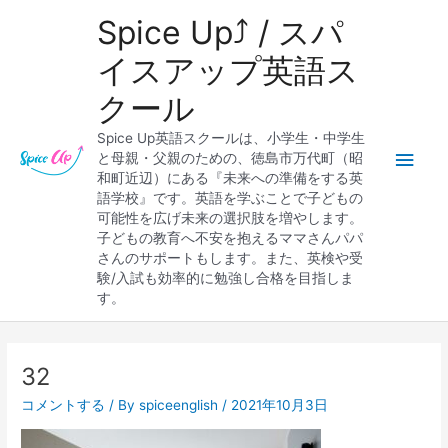
内
メ
Spice Up⤴︎ / スパ
容
を
イ
イスアップ英語ス
ス
クール
キ
ン
ッ
Spice Up英語スクールは、小学生・中学生
プ
メ
と母親・父親のための、徳島市万代町（昭
和町近辺）にある『未来への準備をする英
ニ
語学校』です。英語を学ぶことで子どもの
可能性を広げ未来の選択肢を増やします。
ュ
子どもの教育へ不安を抱えるママさんパパ
さんのサポートもします。また、英検や受
ー
験/入試も効率的に勉強し合格を目指しま
す。
32
コメントする
/ By
spiceenglish
/
2021年10月3日