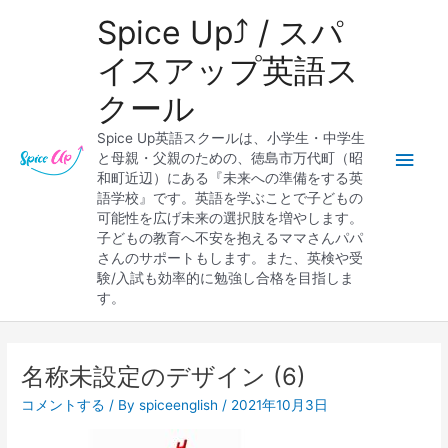
内
メ
Spice Up⤴︎ / スパ
容
を
イ
イスアップ英語ス
ス
クール
キ
ン
ッ
Spice Up英語スクールは、小学生・中学生
プ
メ
と母親・父親のための、徳島市万代町（昭
和町近辺）にある『未来への準備をする英
ニ
語学校』です。英語を学ぶことで子どもの
可能性を広げ未来の選択肢を増やします。
ュ
子どもの教育へ不安を抱えるママさんパパ
さんのサポートもします。また、英検や受
ー
験/入試も効率的に勉強し合格を目指しま
す。
名称未設定のデザイン (6)
コメントする
/ By
spiceenglish
/
2021年10月3日