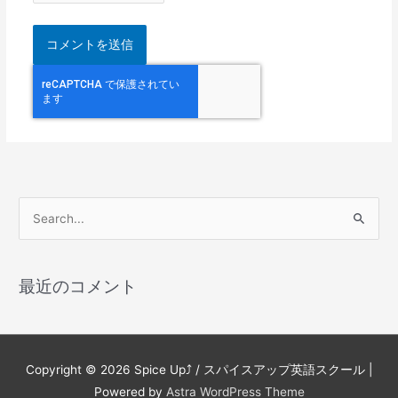
検
索
対
最近のコメント
象
:
Copyright © 2026
Spice Up⤴︎ / スパイスアップ英語スクール
|
Powered by
Astra WordPress Theme