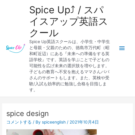
内
メ
Spice Up⤴︎ / スパ
容
を
イ
イスアップ英語ス
ス
クール
キ
ン
ッ
Spice Up英語スクールは、小学生・中学生
プ
メ
と母親・父親のための、徳島市万代町（昭
和町近辺）にある『未来への準備をする英
ニ
語学校』です。英語を学ぶことで子どもの
可能性を広げ未来の選択肢を増やします。
ュ
子どもの教育へ不安を抱えるママさんパパ
さんのサポートもします。また、英検や受
ー
験/入試も効率的に勉強し合格を目指しま
す。
Post
navigation
spice design
コメントする
/ By
spiceenglish
/
2021年10月4日