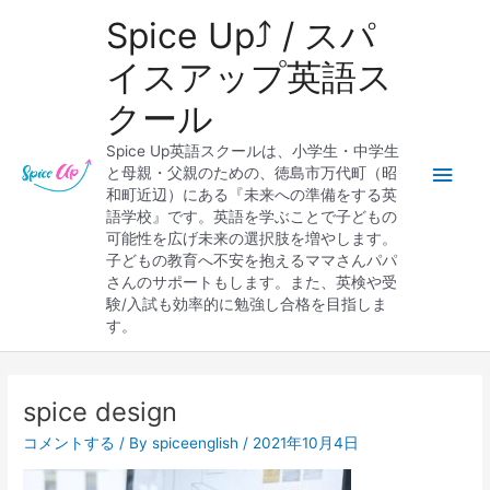
内
メ
Spice Up⤴︎ / スパ
容
を
イ
イスアップ英語ス
ス
クール
キ
ン
ッ
Spice Up英語スクールは、小学生・中学生
プ
メ
と母親・父親のための、徳島市万代町（昭
和町近辺）にある『未来への準備をする英
ニ
語学校』です。英語を学ぶことで子どもの
可能性を広げ未来の選択肢を増やします。
ュ
子どもの教育へ不安を抱えるママさんパパ
さんのサポートもします。また、英検や受
ー
験/入試も効率的に勉強し合格を目指しま
す。
Post
navigation
spice design
コメントする
/ By
spiceenglish
/
2021年10月4日