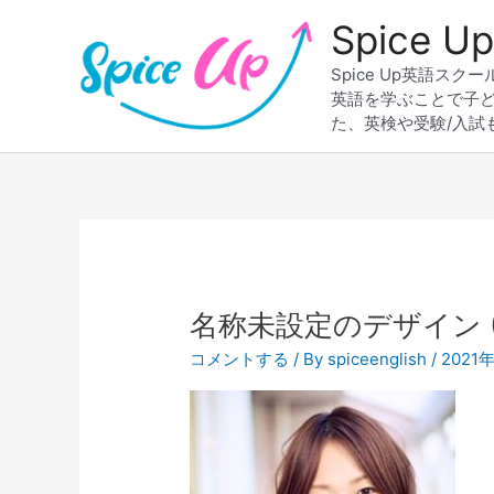
内
Spice
容
を
Spice Up英語
ス
英語を学ぶことで子
キ
た、英検や受験/入試
ッ
プ
名称未設定のデザイン (
コメントする
/ By
spiceenglish
/
2021