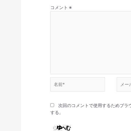
コメント
※
名
メ
前
ー
*
ル
*
次回のコメントで使用するためブラ
する。