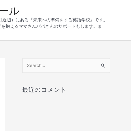
クール
和町近辺）にある『未来への準備をする英語学校』です。
安を抱えるママさんパパさんのサポートもします。ま
検
索
対
最近のコメント
象
: