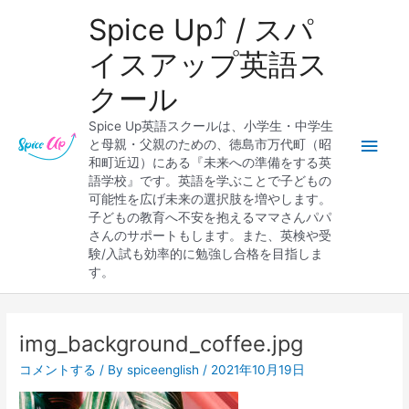
内
メ
Spice Up⤴︎ / スパ
容
を
イ
イスアップ英語ス
ス
クール
キ
ン
ッ
Spice Up英語スクールは、小学生・中学生
プ
メ
と母親・父親のための、徳島市万代町（昭
和町近辺）にある『未来への準備をする英
ニ
語学校』です。英語を学ぶことで子どもの
可能性を広げ未来の選択肢を増やします。
ュ
子どもの教育へ不安を抱えるママさんパパ
さんのサポートもします。また、英検や受
ー
験/入試も効率的に勉強し合格を目指しま
す。
Post
navigation
img_background_coffee.jpg
コメントする
/ By
spiceenglish
/
2021年10月19日