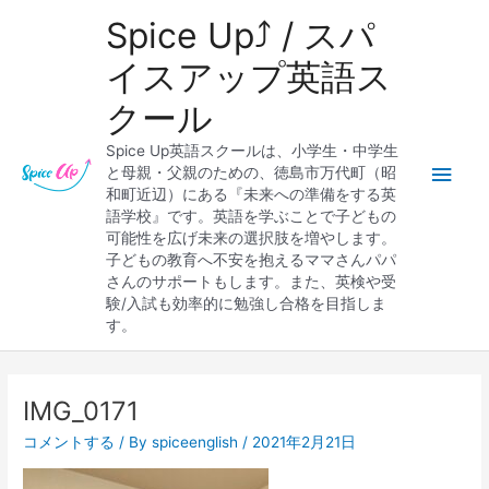
内
メ
Spice Up⤴︎ / スパ
容
を
イ
イスアップ英語ス
ス
クール
キ
ン
ッ
Spice Up英語スクールは、小学生・中学生
プ
メ
と母親・父親のための、徳島市万代町（昭
和町近辺）にある『未来への準備をする英
ニ
語学校』です。英語を学ぶことで子どもの
可能性を広げ未来の選択肢を増やします。
ュ
子どもの教育へ不安を抱えるママさんパパ
さんのサポートもします。また、英検や受
ー
験/入試も効率的に勉強し合格を目指しま
す。
Post
navigation
IMG_0171
コメントする
/ By
spiceenglish
/
2021年2月21日