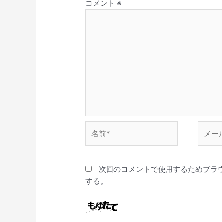
コメント
※
名
メ
前
ー
*
ル
*
次回のコメントで使用するためブラ
する。