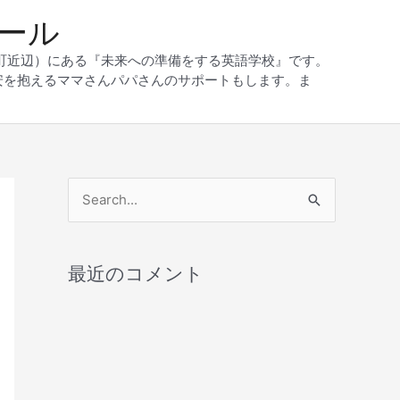
クール
和町近辺）にある『未来への準備をする英語学校』です。
安を抱えるママさんパパさんのサポートもします。ま
検
索
対
最近のコメント
象
: