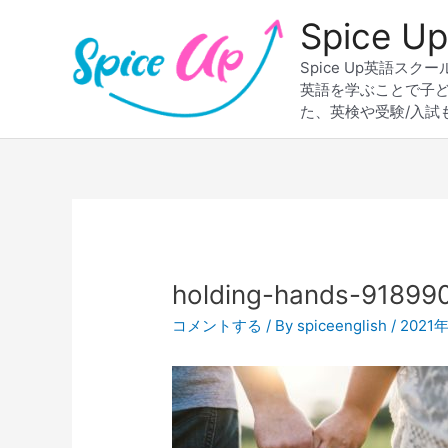
内
Spice
容
を
Spice Up英語
ス
英語を学ぶことで子
キ
た、英検や受験/入試
ッ
プ
Post
navigation
holding-hands-918990
コメントする
/ By
spiceenglish
/
2021