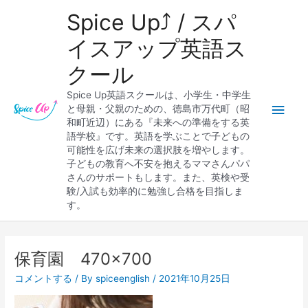
内
メ
Spice Up⤴︎ / スパ
容
を
イ
イスアップ英語ス
ス
クール
キ
ン
ッ
Spice Up英語スクールは、小学生・中学生
プ
メ
と母親・父親のための、徳島市万代町（昭
和町近辺）にある『未来への準備をする英
ニ
語学校』です。英語を学ぶことで子どもの
可能性を広げ未来の選択肢を増やします。
ュ
子どもの教育へ不安を抱えるママさんパパ
さんのサポートもします。また、英検や受
ー
験/入試も効率的に勉強し合格を目指しま
す。
保育園 470×700
コメントする
/ By
spiceenglish
/
2021年10月25日