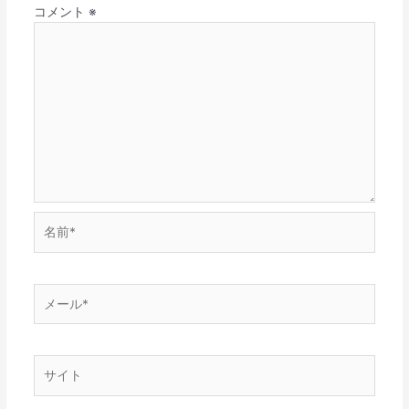
コメント
※
名
前
*
メ
ー
ル
*
サ
イ
ト