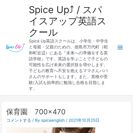
内
メ
Spice Up⤴︎ / スパ
容
を
イ
イスアップ英語ス
ス
クール
キ
ン
ッ
Spice Up英語スクールは、小学生・中学生
プ
メ
と母親・父親のための、徳島市万代町（昭
和町近辺）にある『未来への準備をする英
ニ
語学校』です。英語を学ぶことで子どもの
可能性を広げ未来の選択肢を増やします。
ュ
子どもの教育へ不安を抱えるママさんパパ
さんのサポートもします。また、英検や受
ー
験/入試も効率的に勉強し合格を目指しま
す。
保育園 700×470
コメントする
/ By
spiceenglish
/
2021年10月25日