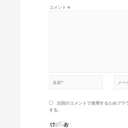
コメント
※
名
メ
前
ー
*
ル
*
次回のコメントで使用するためブラ
する。