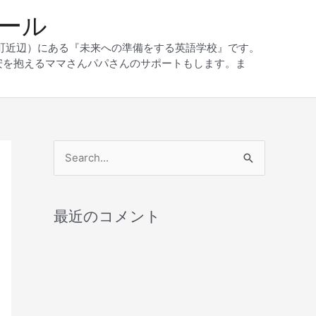
クール
和町近辺）にある『未来への準備をする英語学校』です。
安を抱えるママさんパパさんのサポートもします。ま
検
索
対
最近のコメント
象
: