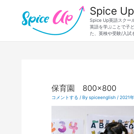
内
Spice
容
を
Spice Up英語
ス
英語を学ぶことで子
キ
た、英検や受験/入試
ッ
プ
保育園 800×800
コメントする
/ By
spiceenglish
/
2021