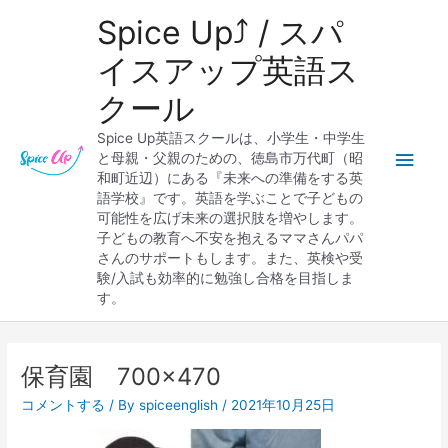
内
メ
Spice Up⤴︎ / スパ
容
を
イ
イスアップ英語ス
ス
クール
キ
ン
ッ
Spice Up英語スクールは、小学生・中学生
プ
メ
と母親・父親のための、徳島市万代町（昭
和町近辺）にある『未来への準備をする英
ニ
語学校』です。英語を学ぶことで子どもの
可能性を広げ未来の選択肢を増やします。
ュ
子どもの教育へ不安を抱えるママさんパパ
さんのサポートもします。また、英検や受
ー
験/入試も効率的に勉強し合格を目指しま
す。
保育園 700×470
コメントする
/ By
spiceenglish
/
2021年10月25日