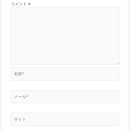
コメント
※
名
前
*
メ
ー
ル
*
サ
イ
ト