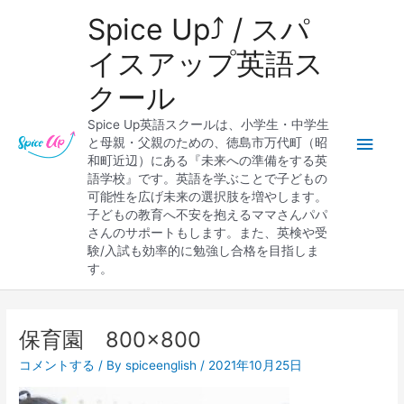
内
メ
Spice Up⤴︎ / スパ
容
を
イ
イスアップ英語ス
ス
クール
キ
ン
ッ
Spice Up英語スクールは、小学生・中学生
プ
メ
と母親・父親のための、徳島市万代町（昭
和町近辺）にある『未来への準備をする英
ニ
語学校』です。英語を学ぶことで子どもの
可能性を広げ未来の選択肢を増やします。
ュ
子どもの教育へ不安を抱えるママさんパパ
さんのサポートもします。また、英検や受
ー
験/入試も効率的に勉強し合格を目指しま
す。
保育園 800×800
コメントする
/ By
spiceenglish
/
2021年10月25日