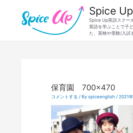
内
Spice
容
を
Spice Up英語
ス
英語を学ぶことで子
キ
た、英検や受験/入試
ッ
プ
保育園 700×470
コメントする
/ By
spiceenglish
/
2021