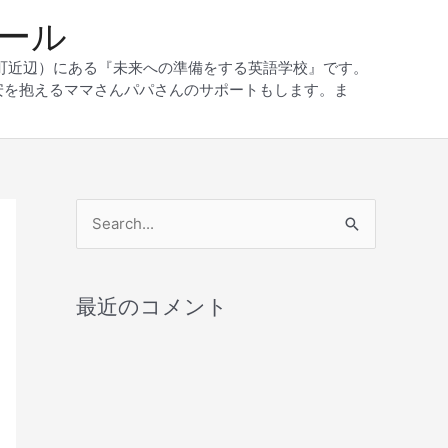
クール
和町近辺）にある『未来への準備をする英語学校』です。
安を抱えるママさんパパさんのサポートもします。ま
検
索
対
最近のコメント
象
: