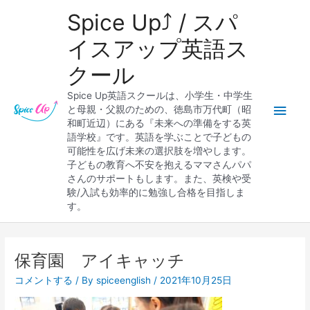
内
メ
Spice Up⤴︎ / スパ
容
を
イ
イスアップ英語ス
ス
クール
キ
ン
ッ
Spice Up英語スクールは、小学生・中学生
プ
メ
と母親・父親のための、徳島市万代町（昭
和町近辺）にある『未来への準備をする英
ニ
語学校』です。英語を学ぶことで子どもの
可能性を広げ未来の選択肢を増やします。
ュ
子どもの教育へ不安を抱えるママさんパパ
さんのサポートもします。また、英検や受
ー
験/入試も効率的に勉強し合格を目指しま
す。
保育園 アイキャッチ
コメントする
/ By
spiceenglish
/
2021年10月25日