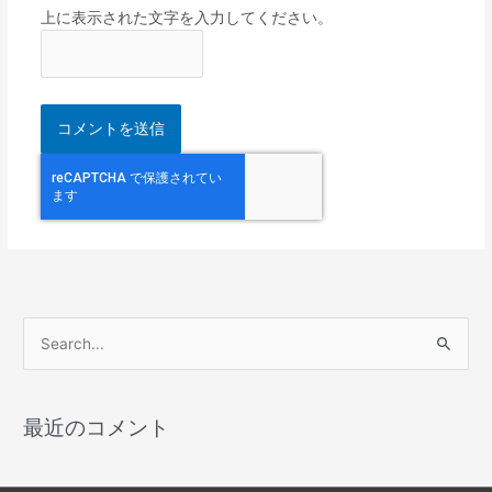
上に表示された文字を入力してください。
検
索
対
最近のコメント
象
: