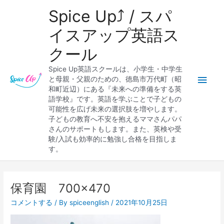
内
メ
Spice Up⤴︎ / スパ
容
を
イ
イスアップ英語ス
ス
クール
キ
ン
ッ
Spice Up英語スクールは、小学生・中学生
プ
メ
と母親・父親のための、徳島市万代町（昭
和町近辺）にある『未来への準備をする英
ニ
語学校』です。英語を学ぶことで子どもの
可能性を広げ未来の選択肢を増やします。
ュ
子どもの教育へ不安を抱えるママさんパパ
さんのサポートもします。また、英検や受
ー
験/入試も効率的に勉強し合格を目指しま
す。
保育園 700×470
コメントする
/ By
spiceenglish
/
2021年10月25日