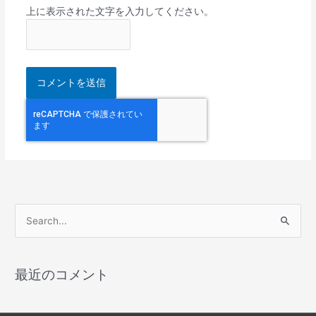
上に表示された文字を入力してください。
検
索
対
最近のコメント
象
: