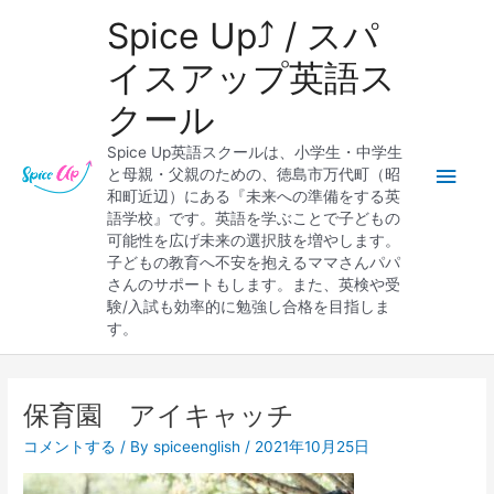
内
メ
Spice Up⤴︎ / スパ
容
を
イ
イスアップ英語ス
ス
クール
キ
ン
ッ
Spice Up英語スクールは、小学生・中学生
プ
メ
と母親・父親のための、徳島市万代町（昭
和町近辺）にある『未来への準備をする英
ニ
語学校』です。英語を学ぶことで子どもの
可能性を広げ未来の選択肢を増やします。
ュ
子どもの教育へ不安を抱えるママさんパパ
さんのサポートもします。また、英検や受
ー
験/入試も効率的に勉強し合格を目指しま
す。
保育園 アイキャッチ
コメントする
/ By
spiceenglish
/
2021年10月25日