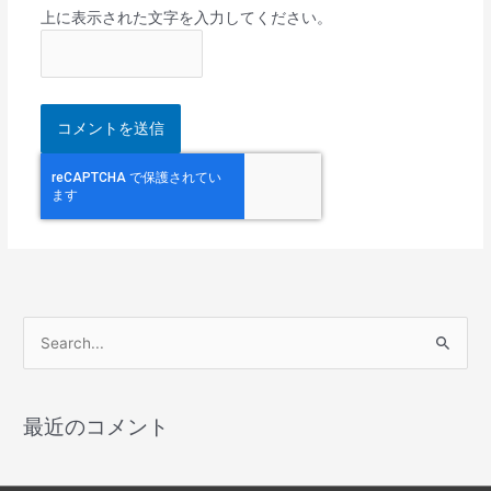
上に表示された文字を入力してください。
検
索
対
最近のコメント
象
: