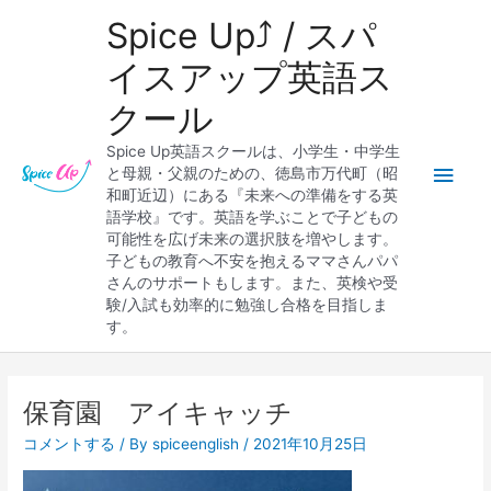
内
メ
Spice Up⤴︎ / スパ
容
を
イ
イスアップ英語ス
ス
クール
キ
ン
ッ
Spice Up英語スクールは、小学生・中学生
プ
メ
と母親・父親のための、徳島市万代町（昭
和町近辺）にある『未来への準備をする英
ニ
語学校』です。英語を学ぶことで子どもの
可能性を広げ未来の選択肢を増やします。
ュ
子どもの教育へ不安を抱えるママさんパパ
さんのサポートもします。また、英検や受
ー
験/入試も効率的に勉強し合格を目指しま
す。
保育園 アイキャッチ
コメントする
/ By
spiceenglish
/
2021年10月25日