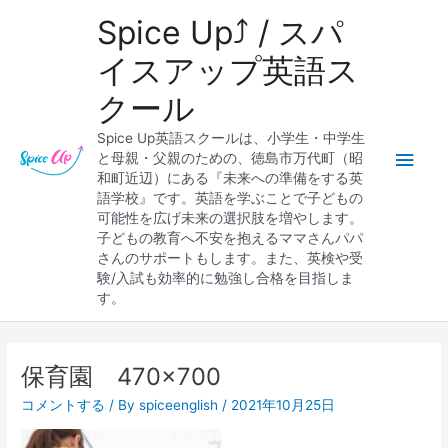
内
メ
Spice Up⤴︎ / スパ
容
を
イ
イスアップ英語ス
ス
クール
キ
ン
ッ
Spice Up英語スクールは、小学生・中学生
プ
メ
と母親・父親のための、徳島市万代町（昭
和町近辺）にある『未来への準備をする英
ニ
語学校』です。英語を学ぶことで子どもの
可能性を広げ未来の選択肢を増やします。
ュ
子どもの教育へ不安を抱えるママさんパパ
さんのサポートもします。また、英検や受
ー
験/入試も効率的に勉強し合格を目指しま
す。
保育園 470×700
コメントする
/ By
spiceenglish
/
2021年10月25日