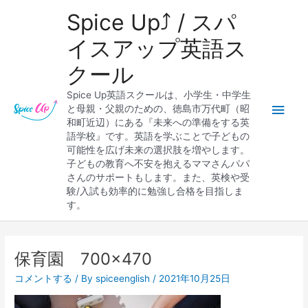
内
メ
Spice Up⤴︎ / スパ
容
を
イ
イスアップ英語ス
ス
クール
キ
ン
ッ
Spice Up英語スクールは、小学生・中学生
プ
メ
と母親・父親のための、徳島市万代町（昭
和町近辺）にある『未来への準備をする英
ニ
語学校』です。英語を学ぶことで子どもの
可能性を広げ未来の選択肢を増やします。
ュ
子どもの教育へ不安を抱えるママさんパパ
さんのサポートもします。また、英検や受
ー
験/入試も効率的に勉強し合格を目指しま
す。
保育園 700×470
コメントする
/ By
spiceenglish
/
2021年10月25日