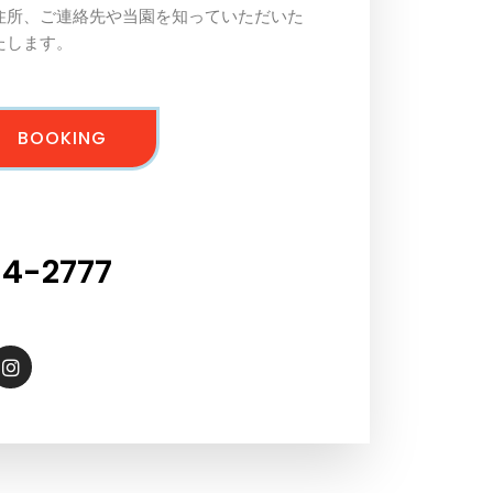
住所、ご連絡先や当園を知っていただいた
たします。
BOOKING
04-2777
I
n
s
t
a
g
r
a