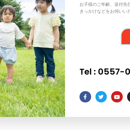
お子様のご年齢、送付先
きっかけなどをお伺いい
Tel : 0557-
F
T
Y
a
w
o
c
i
u
e
t
t
b
t
u
o
e
b
o
r
e
k