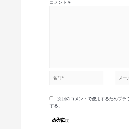
コメント
※
名
メ
前
ー
*
ル
*
次回のコメントで使用するためブラ
する。