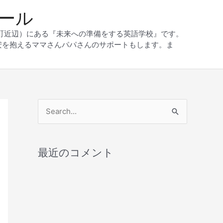
クール
和町近辺）にある『未来への準備をする英語学校』です。
安を抱えるママさんパパさんのサポートもします。ま
検
索
対
最近のコメント
象
: