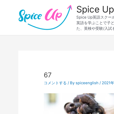
内
Spice
容
を
Spice Up英語
ス
英語を学ぶことで子
キ
た、英検や受験/入試
ッ
プ
Post
navigation
67
コメントする
/ By
spiceenglish
/
2021