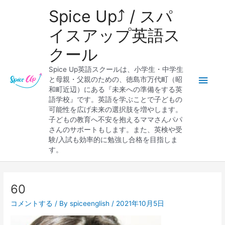
内
メ
Spice Up⤴︎ / スパ
容
を
イ
イスアップ英語ス
ス
クール
キ
ン
ッ
Spice Up英語スクールは、小学生・中学生
プ
メ
と母親・父親のための、徳島市万代町（昭
和町近辺）にある『未来への準備をする英
ニ
語学校』です。英語を学ぶことで子どもの
可能性を広げ未来の選択肢を増やします。
ュ
子どもの教育へ不安を抱えるママさんパパ
さんのサポートもします。また、英検や受
ー
験/入試も効率的に勉強し合格を目指しま
す。
Post
navigation
60
コメントする
/ By
spiceenglish
/
2021年10月5日