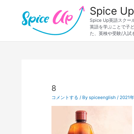
内
Spice
容
を
Spice Up英語
ス
英語を学ぶことで子
キ
た、英検や受験/入試
ッ
プ
8
コメントする
/ By
spiceenglish
/
2021