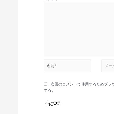
名
メ
前
ー
*
ル
*
次回のコメントで使用するためブラ
する。