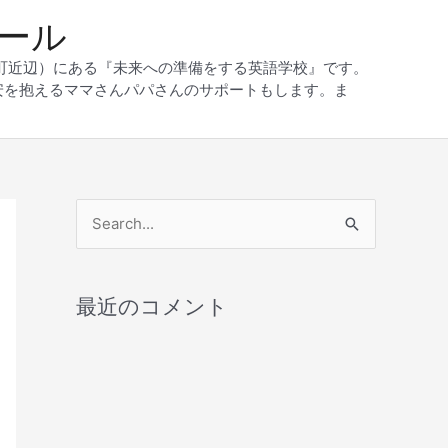
クール
和町近辺）にある『未来への準備をする英語学校』です。
安を抱えるママさんパパさんのサポートもします。ま
検
索
対
最近のコメント
象
: