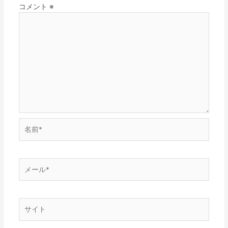
コメント
※
名
前
*
メ
ー
ル
*
サ
イ
ト