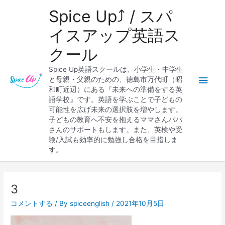
内
メ
Spice Up⤴︎ / スパ
容
を
イ
イスアップ英語ス
ス
クール
キ
ン
ッ
Spice Up英語スクールは、小学生・中学生
プ
メ
と母親・父親のための、徳島市万代町（昭
和町近辺）にある『未来への準備をする英
ニ
語学校』です。英語を学ぶことで子どもの
可能性を広げ未来の選択肢を増やします。
ュ
子どもの教育へ不安を抱えるママさんパパ
さんのサポートもします。また、英検や受
ー
験/入試も効率的に勉強し合格を目指しま
す。
3
コメントする
/ By
spiceenglish
/
2021年10月5日