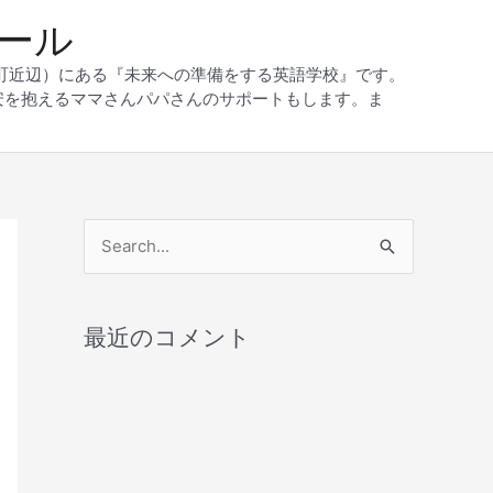
クール
和町近辺）にある『未来への準備をする英語学校』です。
安を抱えるママさんパパさんのサポートもします。ま
検
索
対
最近のコメント
象
: