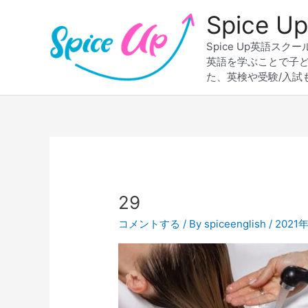
内
Spice
容
を
Spice Up英語
ス
英語を学ぶことで子
キ
た、英検や受験/入試
ッ
プ
29
コメントする
/ By
spiceenglish
/
2021